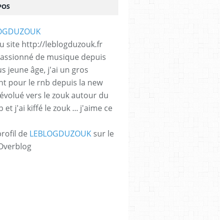
POS
 site http://leblogduzouk.fr
 passionné de musique depuis
s jeune âge, j'ai un gros
t pour le rnb depuis la new
i évolué vers le zouk autour du
et j'ai kiffé le zouk ... j'aime ce
profil de
LEBLOGDUZOUK
sur le
 Overblog