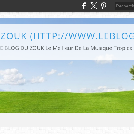
 ZOUK (HTTP://WWW.LEBLO
E BLOG DU ZOUK Le Meilleur De La Musique Tropica