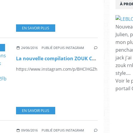
À PRO
Nouveau
EN SAVOIR PLUS
Julien,
mon plu
24/06/2016
PUBLIÉ DEPUIS INSTAGRAM
penchan
jack j'a
La nouvelle compilation ZOUK CONNECTIONS VOLUME 2 est dans les bacs .... #zouk #leblogduzouk #itunes #mp3 https://lnk.to/ZoukConnections2Fb
zouk rnb 
https://www.instagram.com/p/BHClHGZh2mq/
style....
Voir le 
portail
EN SAVOIR PLUS
09/06/2016
PUBLIÉ DEPUIS INSTAGRAM