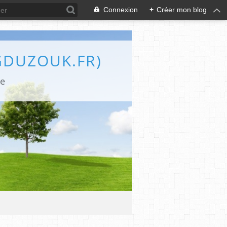
Connexion
+
Créer mon blog
GDUZOUK.FR)
le