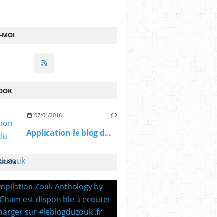
Z-MOI
OOK
07/04/2016
Application le blog du zouk #leblogduzouk ...
GRAM