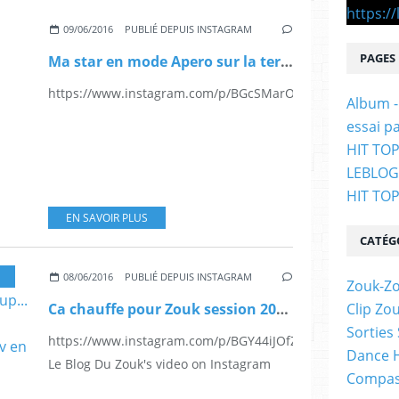
09/06/2016
PUBLIÉ DEPUIS INSTAGRAM
PAGES
Ma star en mode Apero sur la terasse...
https://www.instagram.com/p/BGcSMarOfUK/
Album -
essai p
HIT TOP
LEBLO
HIT TO
EN SAVOIR PLUS
CATÉG
08/06/2016
PUBLIÉ DEPUIS INSTAGRAM
Zouk-Zo
Ca chauffe pour Zouk session 2016 New Tayron un tube.... Big up... #zouksession #tayron #cestquoilesbailles lourdddd rdv en juillet 2016
Clip Zo
Sorties
https://www.instagram.com/p/BGY44iJOfZi/
Dance H
Le Blog Du Zouk's video on Instagram
Compas