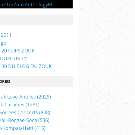
 2011
age
 20 CLIPS ZOUK
GDUZOUK TV
P 30 DU BLOG DU ZOUK
ORIES
uk Love-Antilles
(2028)
uk-Caraibes
(1281)
 Soirees Concerts
(808)
all-Reggae-Soca
(536)
-Kompas-Haiti
(415)