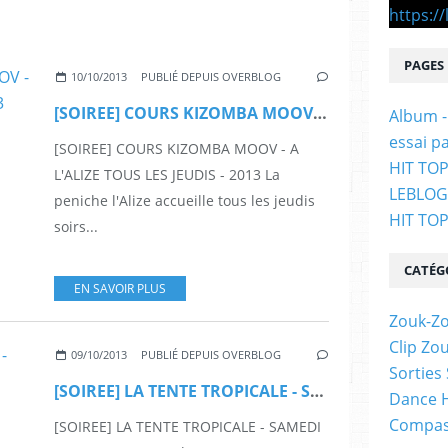
PAGES
10/10/2013
PUBLIÉ DEPUIS OVERBLOG
[SOIREE] COURS KIZOMBA MOOV - A L'ALIZE TOUS LES JEUDIS - 2013
Album -
essai p
[SOIREE] COURS KIZOMBA MOOV - A
HIT TOP
L'ALIZE TOUS LES JEUDIS - 2013 La
LEBLO
peniche l'Alize accueille tous les jeudis
HIT TO
soirs...
CATÉG
EN SAVOIR PLUS
Zouk-Zo
Clip Zo
09/10/2013
PUBLIÉ DEPUIS OVERBLOG
Sorties
[SOIREE] LA TENTE TROPICALE - SAMEDI 12 OCTOBRE DE 14h A L'AUBE A BONDOUFLE - 2013
Dance H
Compas
[SOIREE] LA TENTE TROPICALE - SAMEDI