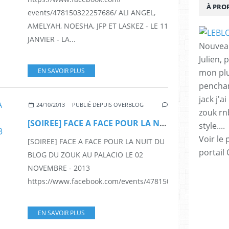
À PRO
events/478150322257686/ ALI ANGEL,
AMELYAH, NOESHA, JFP ET LASKEZ - LE 11
JANVIER - LA...
Nouveau
Julien,
EN SAVOIR PLUS
mon plu
penchan
jack j'a
24/10/2013
PUBLIÉ DEPUIS OVERBLOG
zouk rnb 
[SOIREE] FACE A FACE POUR LA NUIT DU BLOG DU ZOUK AU PALACIO LE 02 NOVEMBRE - 2013
style....
Voir le 
[SOIREE] FACE A FACE POUR LA NUIT DU
portail
BLOG DU ZOUK AU PALACIO LE 02
NOVEMBRE - 2013
https://www.facebook.com/events/478150322257686/...
EN SAVOIR PLUS