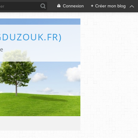
Connexion
+
Créer mon blog
GDUZOUK.FR)
le