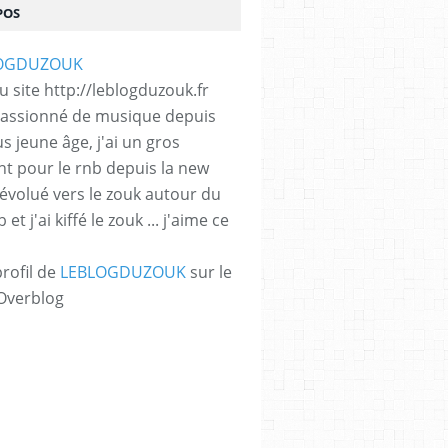
POS
 site http://leblogduzouk.fr
 passionné de musique depuis
s jeune âge, j'ai un gros
t pour le rnb depuis la new
i évolué vers le zouk autour du
et j'ai kiffé le zouk ... j'aime ce
profil de
LEBLOGDUZOUK
sur le
 Overblog