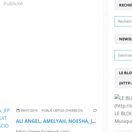
Publicité
RECHE
NEWSL
LE BL
(HTTP
09/01/2014
PUBLIÉ DEPUIS OVERBLOG
LE BLOG
Musique
ALI ANGEL, AMELYAH, NOESHA, JFP ET LASKEZ - LE 11 JANVIER - LA NUIT DU BLOG DU ZOUK 14 - AU PALACIO
https://www.facebook.com/