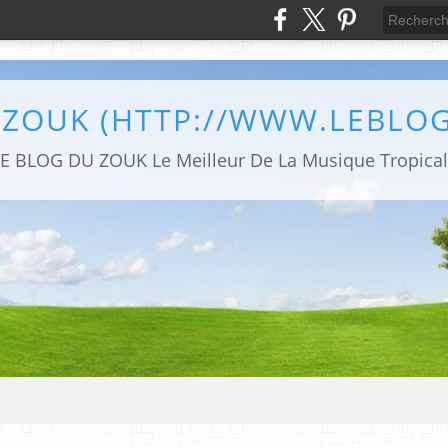
 ZOUK (HTTP://WWW.LEBLO
E BLOG DU ZOUK Le Meilleur De La Musique Tropica