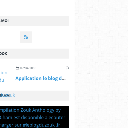
Z-MOI
OOK
07/04/2016
Application le blog du zouk #leblogduzouk ...
GRAM