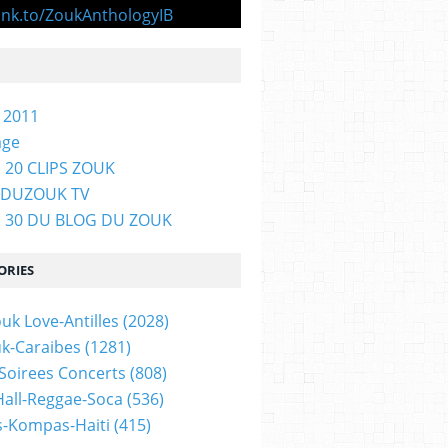
 2011
age
 20 CLIPS ZOUK
GDUZOUK TV
P 30 DU BLOG DU ZOUK
ORIES
uk Love-Antilles
(2028)
uk-Caraibes
(1281)
 Soirees Concerts
(808)
all-Reggae-Soca
(536)
-Kompas-Haiti
(415)