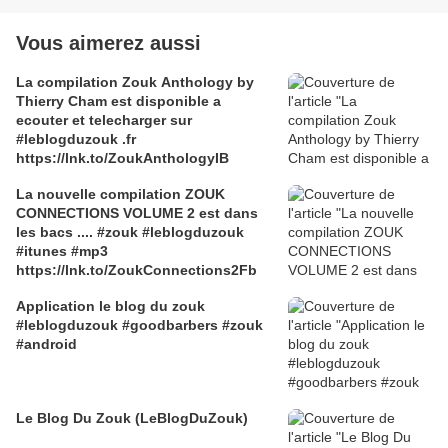
Vous aimerez aussi
La compilation Zouk Anthology by
Thierry Cham est disponible a
ecouter et telecharger sur
#leblogduzouk .fr
https://lnk.to/ZoukAnthologyIB
La nouvelle compilation ZOUK
CONNECTIONS VOLUME 2 est dans
les bacs .... #zouk #leblogduzouk
#itunes #mp3
https://lnk.to/ZoukConnections2Fb
Application le blog du zouk
#leblogduzouk #goodbarbers #zouk
#android
Le Blog Du Zouk (LeBlogDuZouk)