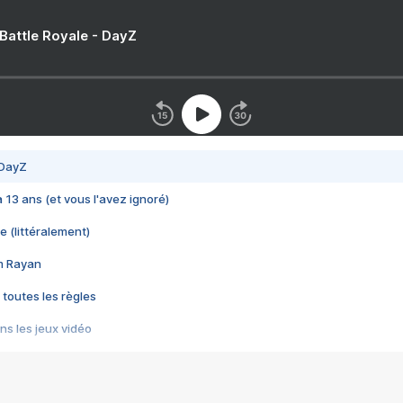
 Battle Royale - DayZ
 DayZ
 a 13 ans (et vous l'avez ignoré)
e (littéralement)
im Rayan
 toutes les règles
s les jeux vidéo
us choquant de Rockstar ? - Le scandale BULLY
e plus moche de Steam