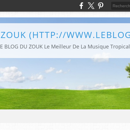
 ZOUK (HTTP://WWW.LEBLO
E BLOG DU ZOUK Le Meilleur De La Musique Tropica