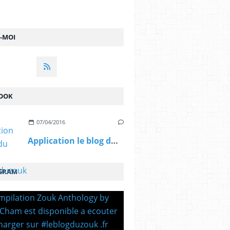
Z-MOI
OOK
07/04/2016
Application le blog du zouk #leblogduzouk ...
GRAM