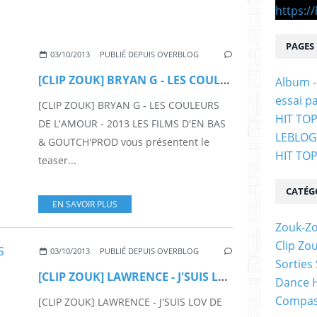
PAGES
03/10/2013
PUBLIÉ DEPUIS OVERBLOG
[CLIP ZOUK] BRYAN G - LES COULEURS DE L'AMOUR - 2013
Album -
essai p
[CLIP ZOUK] BRYAN G - LES COULEURS
HIT TOP
DE L'AMOUR - 2013 LES FILMS D'EN BAS
LEBLO
& GOUTCH'PROD vous présentent le
HIT TO
teaser...
CATÉG
EN SAVOIR PLUS
Zouk-Zo
Clip Zo
03/10/2013
PUBLIÉ DEPUIS OVERBLOG
Sorties
[CLIP ZOUK] LAWRENCE - J'SUIS LOV DE TOI - 2013
Dance H
Compas
[CLIP ZOUK] LAWRENCE - J'SUIS LOV DE