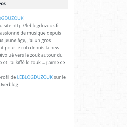
POS
 site http://leblogduzouk.fr
 passionné de musique depuis
s jeune âge, j'ai un gros
t pour le rnb depuis la new
i évolué vers le zouk autour du
et j'ai kiffé le zouk ... j'aime ce
profil de
LEBLOGDUZOUK
sur le
 Overblog