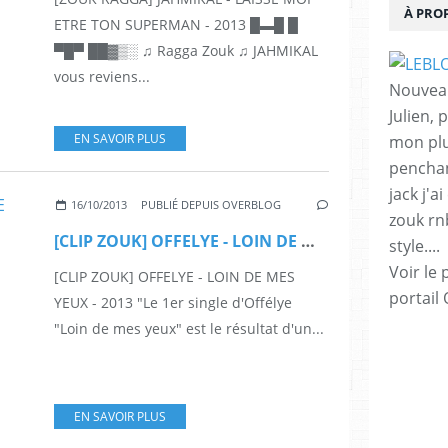
À PRO
ETRE TON SUPERMAN - 2013 █▬█ █
▀█▀ ██▓▒░ ♫ Ragga Zouk ♫ JAHMIKAL
vous reviens...
Nouveau
Julien,
EN SAVOIR PLUS
mon plu
penchan
jack j'a
16/10/2013
PUBLIÉ DEPUIS OVERBLOG
zouk rnb 
[CLIP ZOUK] OFFELYE - LOIN DE MES YEUX - 2013
style....
Voir le 
[CLIP ZOUK] OFFELYE - LOIN DE MES
portail
YEUX - 2013 "Le 1er single d'Offélye
"Loin de mes yeux" est le résultat d'un...
EN SAVOIR PLUS