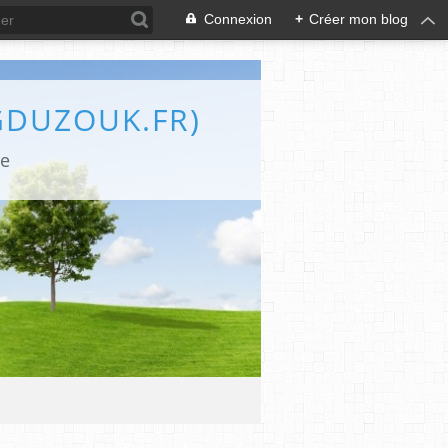
Connexion
+
Créer mon blog
GDUZOUK.FR)
le