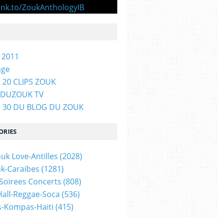
 2011
age
 20 CLIPS ZOUK
GDUZOUK TV
P 30 DU BLOG DU ZOUK
ORIES
uk Love-Antilles
(2028)
uk-Caraibes
(1281)
 Soirees Concerts
(808)
all-Reggae-Soca
(536)
-Kompas-Haiti
(415)