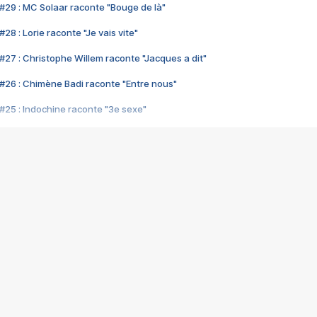
#29 : MC Solaar raconte "Bouge de là"
28 : Lorie raconte "Je vais vite"
#27 : Christophe Willem raconte "Jacques a dit"
#26 : Chimène Badi raconte "Entre nous"
#25 : Indochine raconte "3e sexe"
#24 : Zaho raconte "C'est chelou"
#23 : Patrick Bruel raconte "Au café des délices"
#22 : Kyo raconte "Le chemin"
#21 : Nolwenn Leroy raconte "Cassé"
#20 : Patrick Hernandez raconte "Born to be alive"
#19 : Lorie raconte "Près de moi"
#18 : Michael Jones raconte "A nos actes manqués" (avec Jean-Jacque
#17 : Khaled raconte "Aïcha"