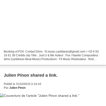
Booking of FOX: Contact Dims : f3.music.caribbean@gmail.com / +33 6 50
16 61 38 Crédits clip Titre : Just U & Me Auteur : Fox / Naelle Compositeur :
dims (caribbean Beat-Music) Productions : F3 Music Réalisateur : Rod
Taumata Crédits Guitariste : Stéphane...
Julien Pinon shared a link.
Publié le 31/10/2015 à 14:10
Par
Julien Pinon