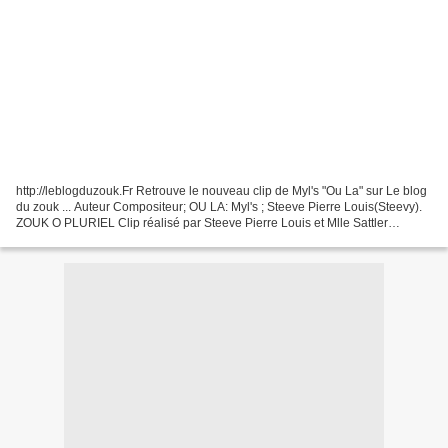
http://leblogduzouk.Fr Retrouve le nouveau clip de Myl's "Ou La" sur Le blog
du zouk ... Auteur Compositeur; OU LA: Myl's ; Steeve Pierre Louis(Steevy).
ZOUK O PLURIEL Clip réalisé par Steeve Pierre Louis et Mlle Sattler
Caroline.