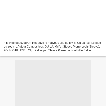
http://leblogduzouk.Fr Retrouve le nouveau clip de Myl's "Ou La" sur Le blog
du zouk ... Auteur Compositeur; OU LA: Myl's ; Steeve Pierre Louis(Steevy).
ZOUK O PLURIEL Clip réalisé par Steeve Pierre Louis et Mlle Sattler
Caroline.