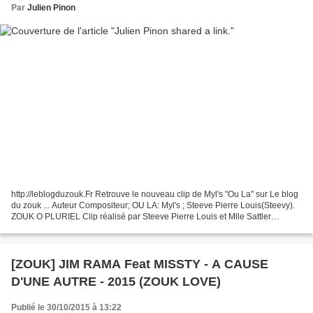
Par
Julien Pinon
http://leblogduzouk.Fr Retrouve le nouveau clip de Myl's "Ou La" sur Le blog
du zouk ... Auteur Compositeur; OU LA: Myl's ; Steeve Pierre Louis(Steevy).
ZOUK O PLURIEL Clip réalisé par Steeve Pierre Louis et Mlle Sattler
Caroline.
[ZOUK] JIM RAMA Feat MISSTY - A CAUSE
D'UNE AUTRE - 2015 (ZOUK LOVE)
Publié le 30/10/2015 à 13:22