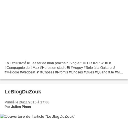
En Exclusivité le Teaser de mon prochain Single " Tu Dis Koi " ✔ #En
#Compagnie de #Max #Heros en studio💾 #Auguy #Solo à la Guitare 🎸
#Mélodie #Afrobeat 🎵 #Choses #Promis #Choses #Dues #Quand #Je #Me
#Sent #Bien #Jy #Vais #QuiVeutDansezAvecMoi ??...
LeBlogDuZouk
Publié le 26/11/2015 à 17:06
Par
Julien Pinon