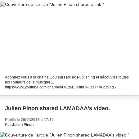
Abonnez vous à la chaîne Couleurs Music Publishing et découvrez toutes
les couleurs de la musique....
https://www.youtube.com/channel/UCqM1TNtnFx-usz7nALcZyXg -
Découvrez l'album "Ataché" sur itunes :
https://itunes.apple.com/fr/album/id1048175241 - Abonnez...
Julien Pinon shared LAMADAA's video.
Publié le 26/11/2015 à 17:10
Par
Julien Pinon