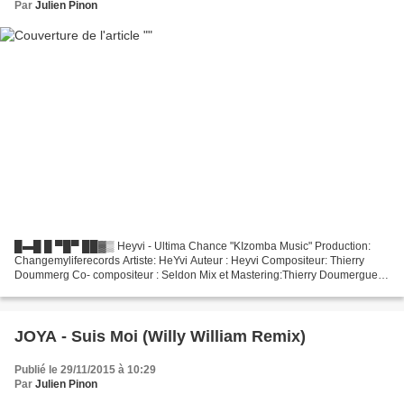
Par
Julien Pinon
█▬█ █ ▀█▀ ██▓▒ Heyvi - Ultima Chance "KIzomba Music" Production:
Changemyliferecords Artiste: HeYvi Auteur : Heyvi Compositeur: Thierry
Doummerg Co- compositeur : Seldon Mix et Mastering:Thierry Doumergue
Pour plus d'infos sur l'artiste voici la page...
JOYA - Suis Moi (Willy William Remix)
Publié le 29/11/2015 à 10:29
Par
Julien Pinon