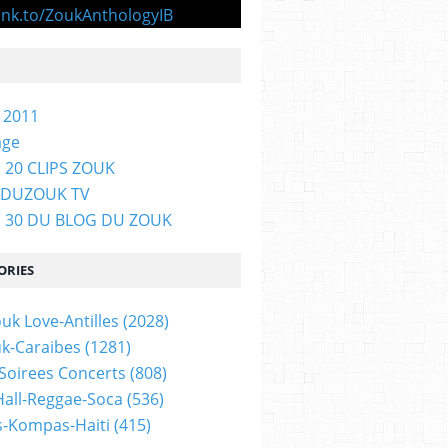
 2011
age
 20 CLIPS ZOUK
GDUZOUK TV
P 30 DU BLOG DU ZOUK
ORIES
uk Love-Antilles
(2028)
uk-Caraibes
(1281)
 Soirees Concerts
(808)
all-Reggae-Soca
(536)
-Kompas-Haiti
(415)