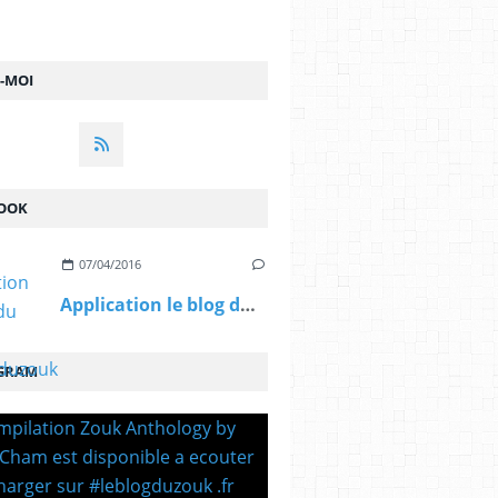
Z-MOI
OOK
07/04/2016
Application le blog du zouk #leblogduzouk ...
GRAM