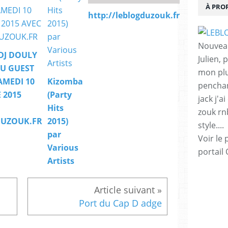
À PRO
http://leblogduzouk.fr
Nouveau
 DJ DOULY
Julien,
AU GUEST
mon plu
SAMEDI 10
Kizomba
penchan
 2015
(Party
jack j'a
Hits
zouk rnb 
UZOUK.FR
2015)
style....
par
Voir le 
Various
portail
Artists
Port du Cap D adge