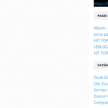
PAGES
Album -
essai p
HIT TOP
LEBLO
HIT TO
CATÉG
Zouk-Zo
Clip Zo
Sorties
Dance H
Compas