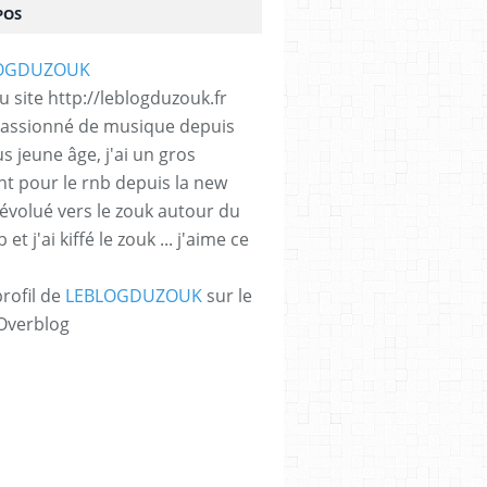
POS
 site http://leblogduzouk.fr
 passionné de musique depuis
s jeune âge, j'ai un gros
t pour le rnb depuis la new
i évolué vers le zouk autour du
et j'ai kiffé le zouk ... j'aime ce
profil de
LEBLOGDUZOUK
sur le
 Overblog