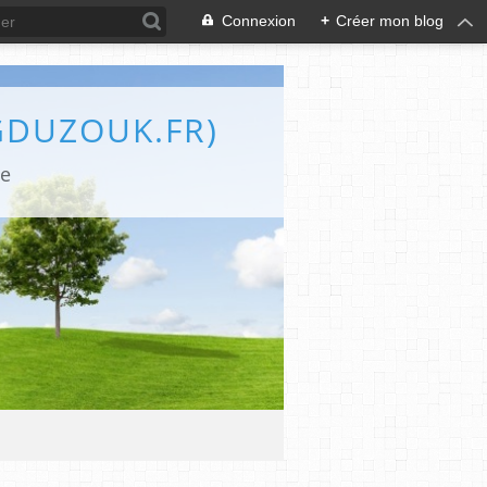
Connexion
+
Créer mon blog
GDUZOUK.FR)
le