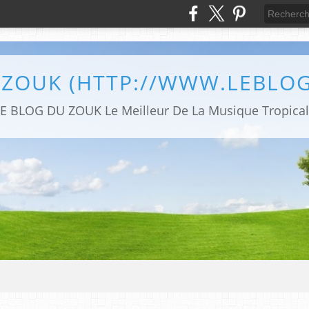
 ZOUK (HTTP://WWW.LEBLO
E BLOG DU ZOUK Le Meilleur De La Musique Tropica