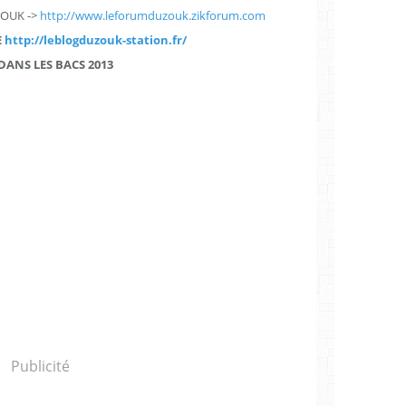
ZOUK ->
http://www.leforumduzouk.zikforum.com
E
http://leblogduzouk-station.fr/
DANS LES BACS 2013
Publicité