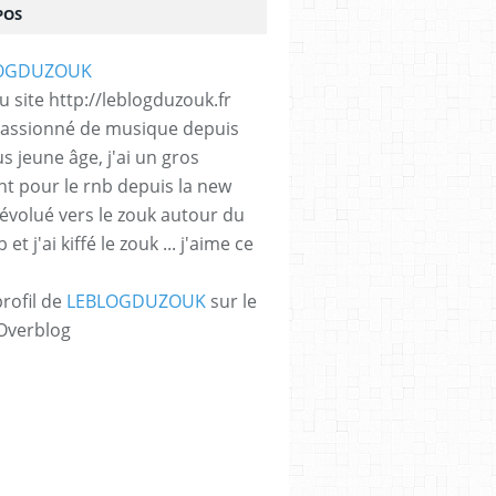
POS
 site http://leblogduzouk.fr
 passionné de musique depuis
s jeune âge, j'ai un gros
t pour le rnb depuis la new
i évolué vers le zouk autour du
et j'ai kiffé le zouk ... j'aime ce
profil de
LEBLOGDUZOUK
sur le
 Overblog