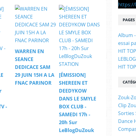
PAGES
Album -
essai p
HIT TOP
WARREN EN
LEBLO
SEANCE
HIT TO
DEDICACE SAM
LE
29 JUIN 15H A LA
[ÉMISSION]
CATÉG
FNAC PARINOR
SHEREEN ET
r
DEEDYKOW
Zouk-Zo
DANS LE SMYLE
Clip Zo
V -
BOX CLUB -
Sorties
SAMEDI 17h -
Dance H
20h Sur
Compas
LeBlogDuZouk