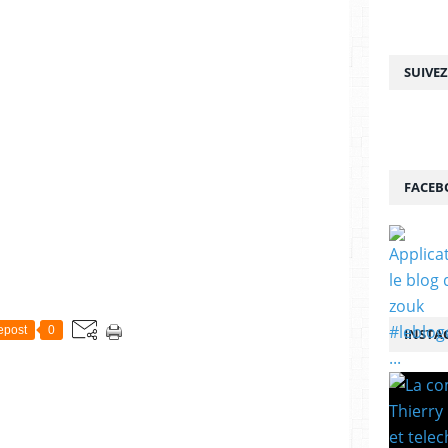
SUIVE
FACEB
epost
0
INSTA