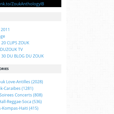
 2011
age
 20 CLIPS ZOUK
GDUZOUK TV
P 30 DU BLOG DU ZOUK
ORIES
uk Love-Antilles
(2028)
uk-Caraibes
(1281)
 Soirees Concerts
(808)
all-Reggae-Soca
(536)
-Kompas-Haiti
(415)