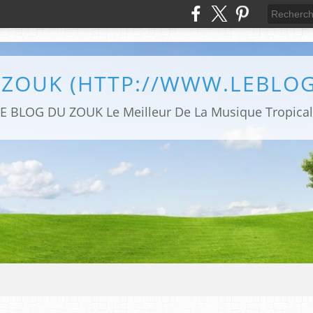
 ZOUK (HTTP://WWW.LEBLO
E BLOG DU ZOUK Le Meilleur De La Musique Tropica