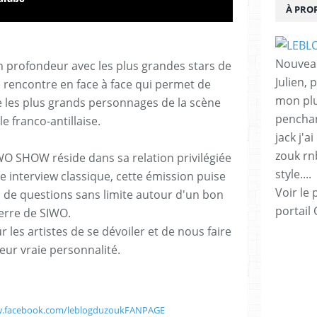
À PRO
Nouveau
 profondeur avec les plus grandes stars de
Julien,
 rencontre en face à face qui permet de
mon plu
e les plus grands personnages de la scène
penchan
e franco-antillaise.
jack j'a
zouk rnb 
WO SHOW réside dans sa relation privilégiée
style....
une interview classique, cette émission puise
Voir le 
 de questions sans limite autour d'un bon
portail
erre de SIWO.
 les artistes de se dévoiler et de nous faire
eur vraie personnalité.
w.facebook.com/leblogduzoukFANPAGE