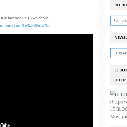
RECHE
ur le facebook du Siwo show:
acebook.com/LeSiwoShow?f...
NEWSL
LE BL
(HTTP
LE BLOG
Musique