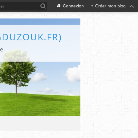
Connexion
+
Créer mon blog
GDUZOUK.FR)
le