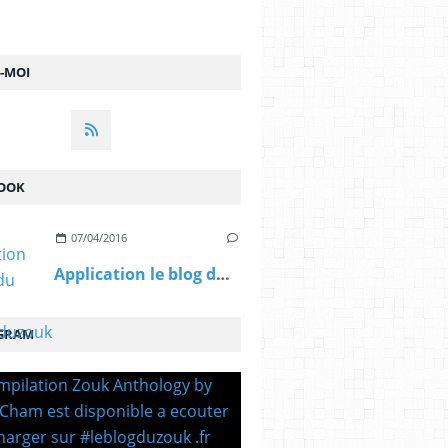
Z-MOI
OOK
07/04/2016
Application le blog du zouk #leblogduzouk ...
GRAM