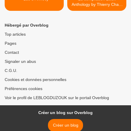
Anthology by Thierry Cham
est disponible a ecouter et
telecharger sur
#leblogduzouk .fr
Hébergé par Overblog
https://lnk.to/ZoukAnthology
IB >
Top articles
Pages
Contact
Signaler un abus
C.G.U.
Cookies et données personnelles
Préférences cookies
Voir le profil de LEBLOGDUZOUK sur le portail Overblog
Créer un blog sur Overblog
Créer un blog