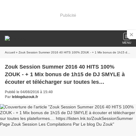
Publicité
MENU
Accueil
» Zouk Session Summer 2016 40 HITS 100% ZOUK - + 1 Mix bonus de 1h15 de DJ SMYLE à écouter et télécharger sur toutes les plateformes.... https://listen.lnk.to/ZoukSessionSummer Page Zouk Session Les Compilations Par Le blog Du Zouk
Zouk Session Summer 2016 40 HITS 100%
ZOUK - + 1 Mix bonus de 1h15 de DJ SMYLE à
écouter et télécharger sur toutes les
plateformes....
Publié le 04/08/2016 à 15:40
https://listen.lnk.to/ZoukSessionSummer Page
Par
leblogduzouk.fr
Zouk Session Les Compilations Par Le blog Du
Zouk