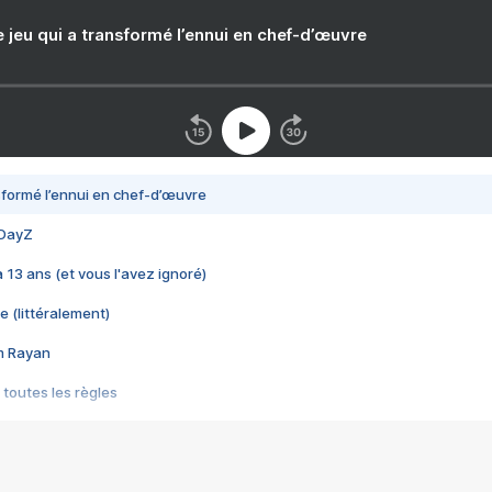
e jeu qui a transformé l’ennui en chef-d’œuvre
nsformé l’ennui en chef-d’œuvre
 DayZ
 a 13 ans (et vous l'avez ignoré)
e (littéralement)
im Rayan
 toutes les règles
s les jeux vidéo
us choquant de Rockstar ? - Le scandale BULLY