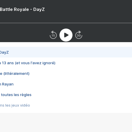
 Battle Royale - DayZ
 DayZ
 a 13 ans (et vous l'avez ignoré)
e (littéralement)
im Rayan
 toutes les règles
s les jeux vidéo
us choquant de Rockstar ? - Le scandale BULLY
e plus moche de Steam