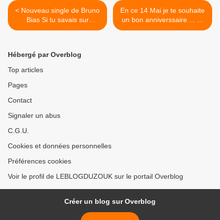
< Nouveau single de Bruno
En ce 14 Mai je te souhaite
Bias Si tu savais sur
un bon anniverssaire ... 💑
leblogduzouk.fr
💏 >
Hébergé par Overblog
Top articles
Pages
Contact
Signaler un abus
C.G.U.
Cookies et données personnelles
Préférences cookies
Voir le profil de LEBLOGDUZOUK sur le portail Overblog
Créer un blog sur Overblog